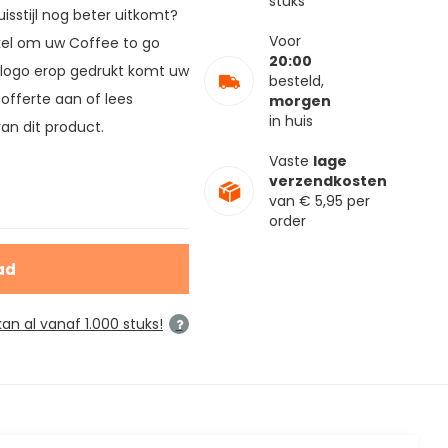
stuks
isstijl nog beter uitkomt?
Voor
kel om uw Coffee to go
20:00
logo erop gedrukt komt uw
besteld,
 offerte aan of lees
morgen
in huis
van dit product.
Vaste
lage
verzendkosten
van € 5,95 per
order
ad
an al vanaf 1.000 stuks!