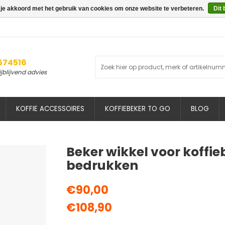
 je akkoord met het gebruik van cookies om onze website te verbeteren.
Dit 
 574516
ijblijvend advies
KOFFIE ACCESSOIRES
KOFFIEBEKER TO GO
BLOG
Beker wikkel voor koffie
bedrukken
€90,00
€108,90