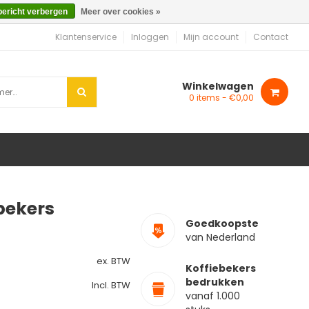
bericht verbergen
Meer over cookies »
Klantenservice
Inloggen
Mijn account
Contact
Winkelwagen
0 items - €0,00
bekers
Goedkoopste
van Nederland
ex. BTW
Koffiebekers
bedrukken
Incl. BTW
vanaf 1.000