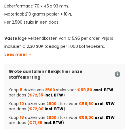
Bekerformaat: 70 x 45 x 93 mm.
Materiaal: 210 grams papier + 18PE
Per 2.500 stuks in een doos.
Vaste
lage verzendkosten van € 5,95 per order.
Prijs is
inclusief € 2,30 SUP toeslag per 1.000 koffiebekers.
Lees meer
Grote aantallen? Bekijk hier onze
staffelkorting
Koop
5
dozen van
2500
stuks voor
€59,80
excl. BTW
per doos (
€72,36
incl. BTW
)
Koop
10
dozen van
2500
stuks voor
€59,50
excl. BTW
per doos (
€72,00
incl. BTW
)
Koop
18
dozen van
2500
stuks voor
€59,00
excl. BTW
per doos (
€71,39
incl. BTW
)