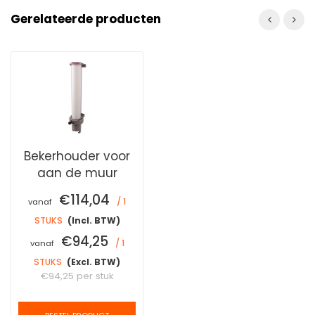
Gerelateerde producten
Bekerhouder voor
aan de muur
€114,04
/ 1
vanaf
STUKS
(Incl. BTW)
€94,25
/ 1
vanaf
STUKS
(Excl. BTW)
€94,25
per stuk