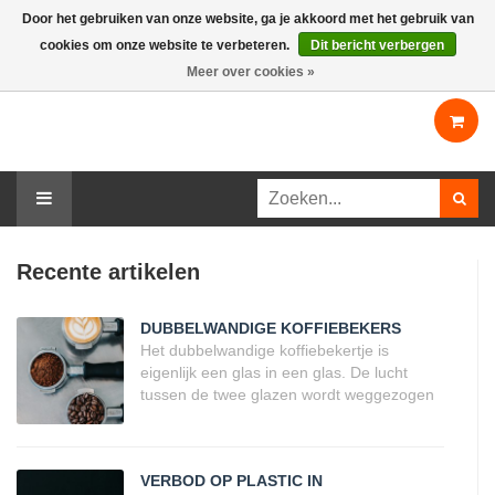
Door het gebruiken van onze website, ga je akkoord met het gebruik van
cookies om onze website te verbeteren.
Dit bericht verbergen
Mijn account
Contact
Meer over cookies »
Recente artikelen
DUBBELWANDIGE KOFFIEBEKERS
Het dubbelwandige koffiebekertje is
eigenlijk een glas in een glas. De lucht
tussen de twee glazen wordt weggezogen
wanneer het glas wordt gemaakt, waardoor
een vacuüm ontstaat. In plaats van een
verwarmings- of koelelement om dranken
VERBOD OP PLASTIC IN
warm of koud te houden, is het ontworpen