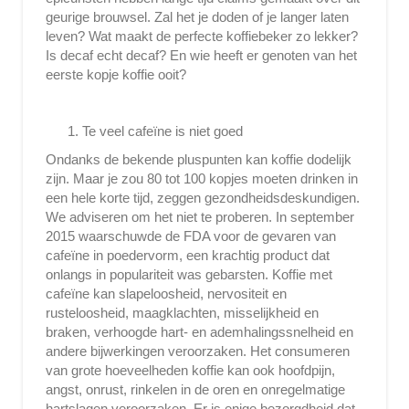
geurige brouwsel. Zal het je doden of je langer laten
leven? Wat maakt de perfecte koffiebeker zo lekker?
Is decaf echt decaf? En wie heeft er genoten van het
eerste kopje koffie ooit?
Te veel cafeïne is niet goed
Ondanks de bekende pluspunten kan koffie dodelijk
zijn. Maar je zou 80 tot 100 kopjes moeten drinken in
een hele korte tijd, zeggen gezondheidsdeskundigen.
We adviseren om het niet te proberen. In september
2015 waarschuwde de FDA voor de gevaren van
cafeïne in poedervorm, een krachtig product dat
onlangs in populariteit was gebarsten. Koffie met
cafeïne kan slapeloosheid, nervositeit en
rusteloosheid, maagklachten, misselijkheid en
braken, verhoogde hart- en ademhalingssnelheid en
andere bijwerkingen veroorzaken. Het consumeren
van grote hoeveelheden koffie kan ook hoofdpijn,
angst, onrust, rinkelen in de oren en onregelmatige
hartslagen veroorzaken. Er is enige bezorgdheid dat